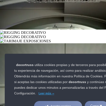
Uncategorized
Copyright 2012 - 2022 |
Avada Website Builder
by
ThemeFusion
| All
Facebook
X
Instagram
Pinterest
Page load link
Ir
a
Arriba
decortruss
utiliza cookies propias y de terceros para posibi
tu experiencia de navegación, así como para realizar análisis
Obtendrás más información en nuestra Política de Cookies. 
si aceptas las cookies utilizadas por
decortruss
y continúas
puedes dedicar unos minutos a personalizarlas a través del
P
Configuración.
Leer más
Cerrar