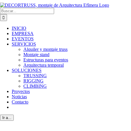
Buscar:
INICIO
EMPRESA
EVENTOS
SERVICIOS
Alquiler y montaje truss
Montaje stand
Estructuras para eventos
Arquitectura temporal
SOLUCIONES
TRUSSING
RIGGING
CLIMBING
Proyectos
Noticias
Contacto
Ir a...