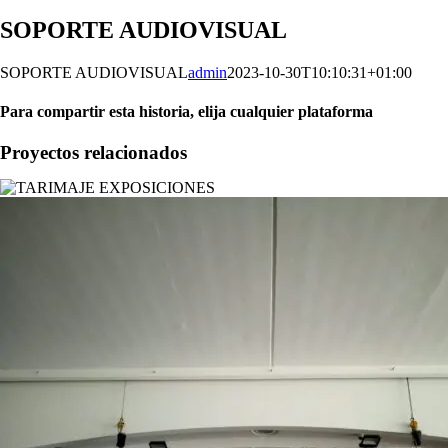
SOPORTE AUDIOVISUAL
SOPORTE AUDIOVISUAL
admin
2023-10-30T10:10:31+01:00
Para compartir esta historia, elija cualquier plataforma
Facebook
X
Reddit
LinkedIn
WhatsApp
Telegram
Tumblr
Pinterest
Vk
Xing
Correo
Proyectos relacionados
electrónico