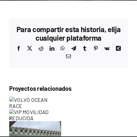
Para compartir esta historia, elija
cualquier plataforma
Facebook
X
Reddit
LinkedIn
WhatsApp
Telegram
Tumblr
Pinterest
Vk
Xing
Correo
electrónico
Proyectos relacionados