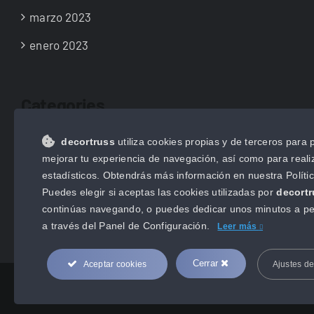
marzo 2023
enero 2023
Categories
decortruss
utiliza cookies propias y de terceros para po
NOTICIAS
mejorar tu experiencia de navegación, así como para realiz
NOVEDADES
estadísticos. Obtendrás más información en nuestra Políti
Puedes elegir si aceptas las cookies utilizadas por
decort
Uncategorized
continúas navegando, o puedes dedicar unos minutos a pe
a través del
Panel de Configuración.
Leer más
Cerrar
Aceptar cookies
Ajustes d
Copyright 2012 - 2022 |
Avada Website Builder
by
ThemeFusion
| All Ri