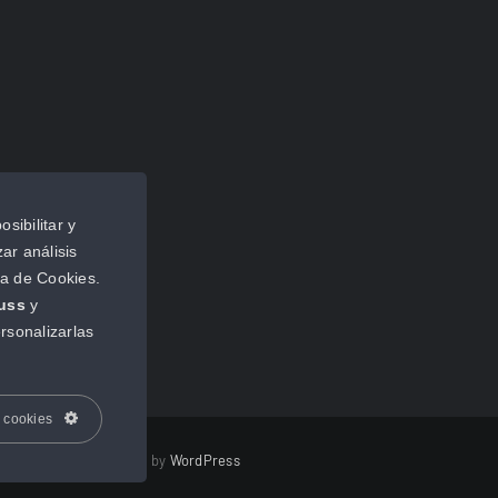
sibilitar y
ar análisis
ca de Cookies.
russ
y
rsonalizarlas
e cookies
ghts Reserved | Powered by
WordPress