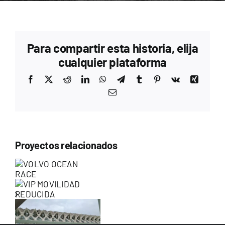
Para compartir esta historia, elija
cualquier plataforma
Facebook
X
Reddit
LinkedIn
WhatsApp
Telegram
Tumblr
Pinterest
Vk
Xing
Correo
electrónico
Proyectos relacionados